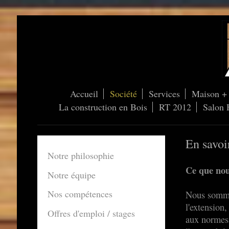
Accueil
Société
Services
Maison + 
La construction en Bois
RT 2012
Salon 
En savoi
Notre philosophie
Ce que nou
Notre équipe
Nos compétences
Nous sommes
l'extension,
Offres d'emploi / stages
aux normes