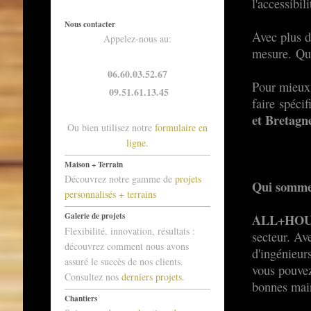
l'accessibil
Nous contacter
Avec plus d
Appelez-nous au:
mesure. Que
06.60.03.52.67
Pour mieux
09.51.61.13.45
faire spéci
et Bretagn
Ou bien utilisez notre
formulaire en
ligne
.
Maison + Terrain
Découvrez notre gamme de
projets
Qui somme
personnalisés + terrains
Galerie de projets
ALL+HOU
Flexibilité, innovation, résultats :
secteur. Ave
découvrez comment nous avons
d'ingénieurs
assuré le succès de nos clients.
vous pouvez
Consultez nos
derniers projets
.
bonnes mai
Chantiers