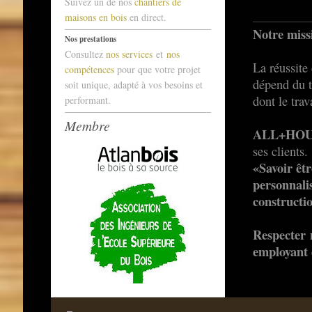
Suivez un de nos
chantiers de
maisons en bois
en direct.
Notre miss
Nos prestations
Consultez
nos services
et
nos
La réussite
compétences
pour que votre projet
dépend du t
soit unique, adapté à vos besoins et
dont le trav
performant.
Membre
ALL+HOU
ses clients.
«Savoir êtr
personnalis
constructi
Respecter 
employant 