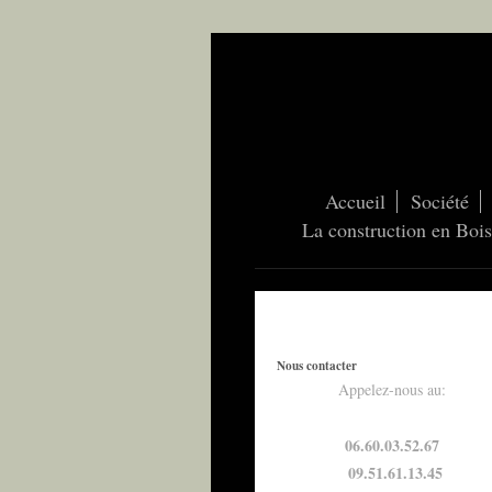
Accueil
Société
La construction en Bois
Nous contacter
Appelez-nous au:
06.60.03.52.67
09.51.61.13.45