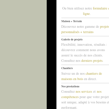
Ou bien utilisez notre
formulaire 
ligne
.
Maison + Terrain
Découvrez notre gamme de
projet
personnalisés + terrains
Galerie de projets
Flexibilité, innovation, résultats :
découvrez comment nous avons
assuré le succès de nos clients.
Consultez nos
derniers projets
.
Chantiers
Suivez un de nos
chantiers de
maisons en bois
en direct.
Nos prestations
Consultez
nos services
et
nos
compétences
pour que votre projet
soit unique, adapté à vos besoins e
performant.