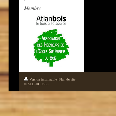
Membre
Version imprimable
|
Plan du site
© ALL+HOUSES