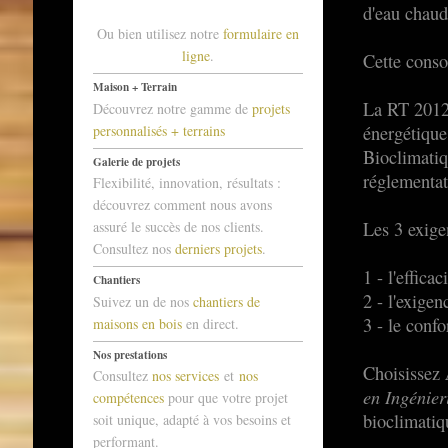
d'eau chaude
Ou bien utilisez notre
formulaire en
ligne
.
Cette conso
Maison + Terrain
La RT 2012 
Découvrez notre gamme de
projets
personnalisés + terrains
énergétique
Bioclimatiq
Galerie de projets
réglementat
Flexibilité, innovation, résultats :
découvrez comment nous avons
assuré le succès de nos clients.
Les 3 exige
Consultez nos
derniers projets
.
1 - l'effica
Chantiers
2 - l'exig
Suivez un de nos
chantiers de
3 - le confo
maisons en bois
en direct.
Nos prestations
Choisissez
Consultez
nos services
et
nos
en Ingénier
compétences
pour que votre projet
bioclimatiq
soit unique, adapté à vos besoins et
performant.