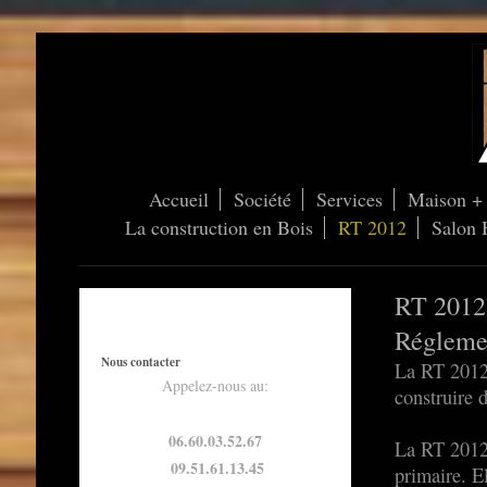
Accueil
Société
Services
Maison + 
La construction en Bois
RT 2012
Salon 
RT 2012
Régleme
Nous contacter
La RT 2012,
Appelez-nous au:
construire 
06.60.03.52.67
La RT 2012
09.51.61.13.45
primaire. El