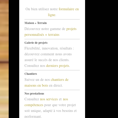
Ou bien utilisez notre
formulaire en
ligne
.
Maison + Terrain
Découvrez notre gamme de
projets
personnalisés + terrains
Galerie de projets
Flexibilité, innovation, résultats :
découvrez comment nous avons
assuré le succès de nos clients.
Consultez nos
derniers projets
.
Chantiers
Suivez un de nos
chantiers de
maisons en bois
en direct.
Nos prestations
Consultez
nos services
et
nos
compétences
pour que votre projet
soit unique, adapté à vos besoins et
performant.