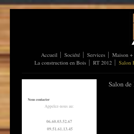
Accueil
Société
Services
Maison + 
La construction en Bois
RT 2012
Salon 
Salon de 
Nous contacter
Appelez-nous au:
06.60.03.52.67
09.51.61.13.45