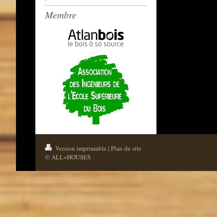
Membre
Version imprimable
|
Plan du site
© ALL+HOUSES